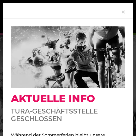
Clo
×
BEWEGUNG
AUCH
HAT
AKTUELLE INFO
IHREN PREIS
TURA-GESCHÄFTSSTELLE
GESCHLOSSEN
Während der Sommerferien bleibt unsere