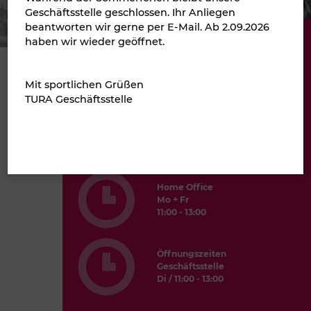
Geschäftsstelle geschlossen. Ihr Anliegen
beantworten wir gerne per E-Mail. Ab 2.09.2026
haben wir wieder geöffnet.
Sebastian Huwald
49 177 50 44 364
Walburga Köster-Heuschen
Mit sportlichen Grüßen
+49 174 54 32 592
TURA Geschäftsstelle
Geschäftsstelle
Necklenbroicher Str. 23
40667 Meerbusch
Home Office
Mo + Fr
11:00 - 13:00
Öffnungszeiten
Geschäftsstelle
Di / 11:00 - 13:00