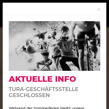
Clo
×
AKTUELLE INFO
TURA-GESCHÄFTSSTELLE
GESCHLOSSEN
Während der Sommerferien bleibt unsere