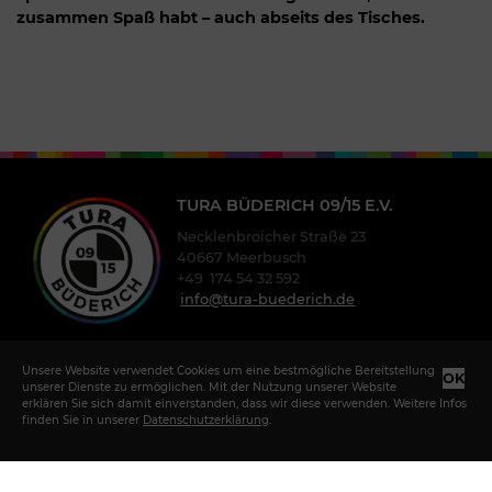
zusammen Spaß habt – auch abseits des Tisches.
TURA BÜDERICH 09/15 E.V.
Necklenbroicher Straße 23
40667 Meerbusch
+49 174 54 32 592
info@tura-buederich.de
Unsere Website verwendet Cookies um eine bestmögliche Bereitstellung
OK
unserer Dienste zu ermöglichen. Mit der Nutzung unserer Website
erklären Sie sich damit einverstanden, dass wir diese verwenden. Weitere Infos
finden Sie in unserer
Datenschutzerklärung
.
IMPRESSUM
DATENSCHUTZ
|