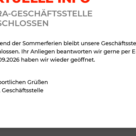
EKT
RA-GESCHÄFTSSTELLE
SCHLOSSEN
nd der Sommerferien bleibt unsere Geschäftsste
lossen. Ihr Anliegen beantworten wir gerne per E
09.2026 haben wir wieder geöffnet.
José Maria Tor
Leitung
portlichen Grüßen
Geschäftsstelle
Di / 20:00 - 21:
Fr / 20:00 - 21: