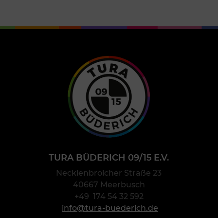
TURA BÜDERICH 09/15 E.V.
Necklenbroicher Straße 23
40667 Meerbusch
+49 174 54 32 592
info@tura-buederich.de