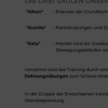
DIE DREI SÄULEN UNSE
"Kihon“
: Erlernen der Grundtec
"Kumite"
: Partnerübungen und 
"Kata"
: Hierbei wird ein Zweik
Bewegungsabläufen ein
Umrahmt wird das Training durch ein
Dehnungsübungen
zum Schluss einer
In der Gruppe der Erwachsenen trainie
Altersbegrenzung.