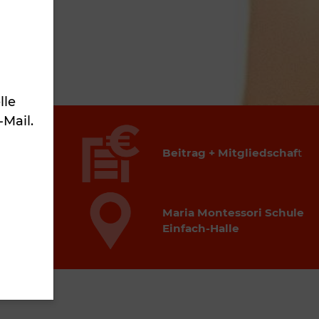
lle
-Mail.
res
Beitrag + Mitgliedschaf
t
30
Maria Montessori Schule
30
Einfach-Halle