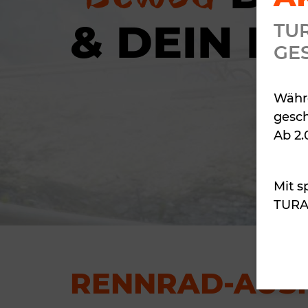
& DEIN R
TU
GE
Währe
gesch
Ab 2.
Mit s
TURA 
RENNRAD-AUS