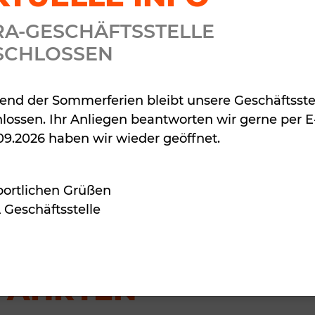
AD
RA-GESCHÄFTSSTELLE
SCHLOSSEN
nd der Sommerferien bleibt unsere Geschäftsste
lossen. Ihr Anliegen beantworten wir gerne per E
Fahd Saida
09.2026 haben wir wieder geöffnet.
Laurenz Unge
Leitung
portlichen Grüßen
Geschäftsstelle
Mo / 18:30 Uhr
FAHRTEN