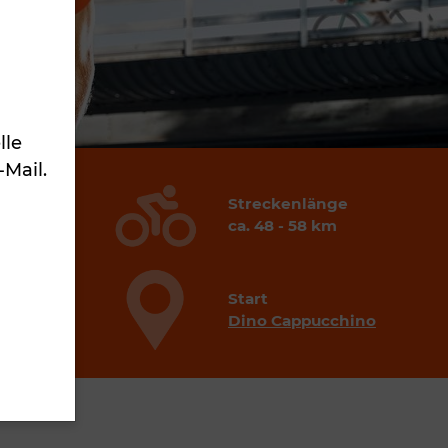
lle
-Mail.
Streckenlänge
rath
ca. 48 - 58 km
Start
Dino Cappucchino