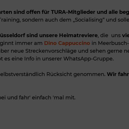
ten sind offen für TURA-Mitglieder und alle beg
aining, sondern auch dem „Socialising“ und soll
sseldorf sind unsere Heimatreviere
, die uns
vi
eginnt immer am
Dino Cappuccino
in Meerbusch-
über neue Streckenvorschläge und sehen gerne neu
ibt es eine Info in unserer WhatsApp-Gruppe.
 selbstverständlich Rücksicht genommen.
Wir fah
i und fahr' einfach 'mal mit.