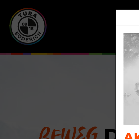
BEWEG
DI
A