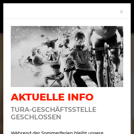
Clo
×
BEWEGUNG
MIT
AKTUELLE INFO
RESPEKT
TURA-GESCHÄFTSSTELLE
GESCHLOSSEN
Während der Sommerferien bleibt unsere