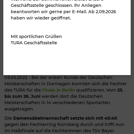
Geschäftsstelle geschlossen. Ihr Anliegen
beantworten wir gerne per E-Mail. Ab 2.09.2026
haben wir wieder geöffnet.
Mit sportlichen Grüßen
TURA Geschäftsstelle
03.05.2022 - Bei der ersten Runde der Deutschen
Meisterschaften in Dormagen konnten sich die Fechter
des TURA für die
Finals in Berlin
qualifizieren. Vom
23.
bis zum 26. Juni
werden dort die Deutschen
Meisterschaften in 14 verschiedenen Sportarten
ausgetragen.
Die
Damensäbelmannschaft setzte sich mit 45:40
gegen den Fechterring Nürnberg durch und trifft nun
im Halbfinale auf die Fechterinnen des TSV Bayer