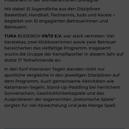
Fouesnant in der wunderschönen Bretagne.
Mit dabei: 51 Jugendliche aus den Disziplinen
Basketball, Handball, Tischtennis, Judo und Karate –
begleitet von 10 engagierten Betreuerinnen und
Betreuern.
TURA
BÜDERICH
09/15 E.V.
war stark vertreten: Vier
Karatekas, zwei Kickboxerinnen sowie zwei Betreuer
bereicherten das vielfältige Programm. Insgesamt
wuchs die Gruppe der Kampfsportler in diesem Jahr auf
stolze 17 Teilnehmende an.
In den fünf intensiven Tagen standen nicht nur
sportliche Vergleiche in den jeweiligen Disziplinen auf
dem Programm. Auch gemeinsame Aktivitäten wie
Katamaran-Segeln, Stand-Up-Paddling bei herrlichem
Sonnenschein, Geschicklichkeitsspiele und das
Ausprobieren der sogenannten „bretonische Spiele“
sorgten für viel Abwechslung und jede Menge Spaß.