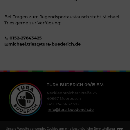
Bei Fragen zum Jugendsportaustausch steht Michael
Tries gerne zur Verfügung:
📞
0152-27643425
📧
michael.tries@tura-buederich.de
TURA BÜDERICH 09/15 E.V.
Necklenbroicher Straße 23
40667 Meerbusch
+49 174 54 32 592
info@tura-buederich.de
Unsere Website verwendet Cookies um eine bestmögliche Bereitstellung