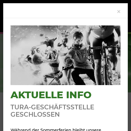
Clo
×
AKTUELLES
AKTUELLE INFO
TISCHTENNIS
TURA-GESCHÄFTSSTELLE
TAG DER OFFENEN TÜR
GESCHLOSSEN
Während der Sommerferien bleibt unsere