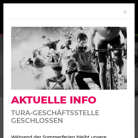
Clo
×
SPORTANGEBOT
AKTUELLE INFO
TURA-GESCHÄFTSSTELLE
GESCHLOSSEN
FITNESS
HALLENFUSSBALL
KAMPFSPORT
Während der Sommerferien bleibt unsere